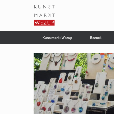
Ga
naar
de
inhoud
Kunstmarkt Wezup
Bezoek