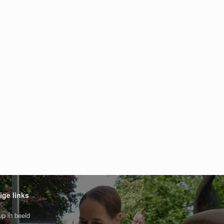
ige links
p in beeld