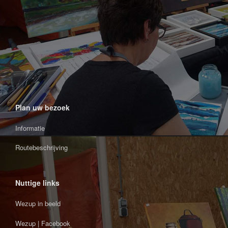
Plan uw bezoek
Informatie
Routebeschrijving
Nuttige links
Wezup in beeld
Wezup | Facebook