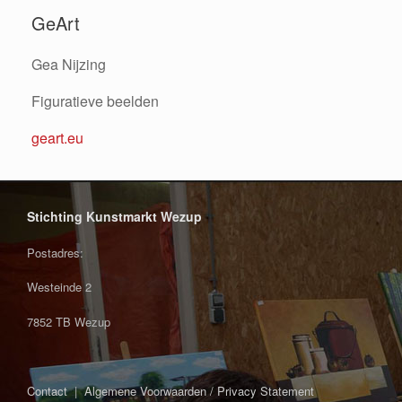
GeArt
Gea Nijzing
Figuratieve beelden
geart.eu
Stichting Kunstmarkt Wezup
Postadres:
Westeinde 2
7852 TB Wezup
Contact
|
Algemene Voorwaarden / Privacy Statement