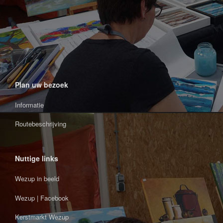
Plan uw bezoek
Informatie
Routebeschrijving
Nuttige links
Wezup in beeld
Wezup | Facebook
Kerstmarkt Wezup