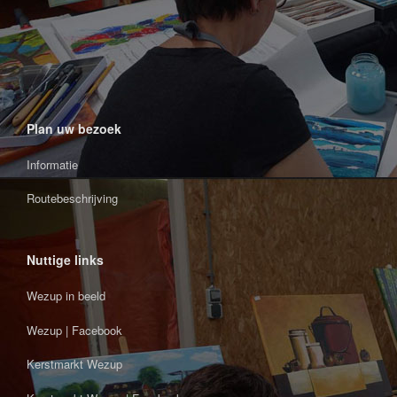
Plan uw bezoek
Informatie
Routebeschrijving
Nuttige links
Wezup in beeld
Wezup | Facebook
Kerstmarkt Wezup