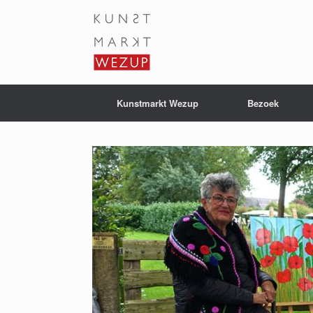
Ga
naar
de
inhoud
Kunstmarkt Wezup
Bezoek