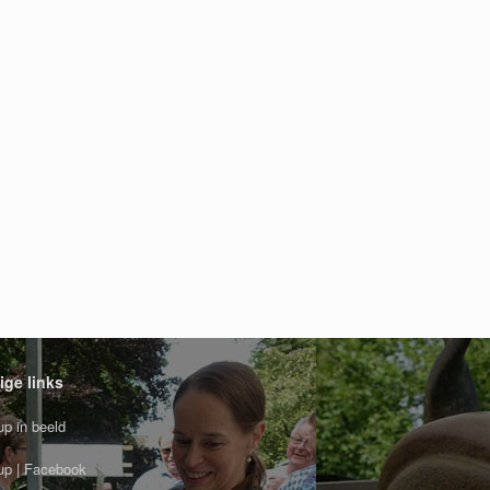
ige links
p in beeld
p | Facebook