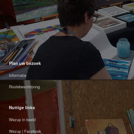
Plan uw bezoek
Informatie
Routebeschrijving
Nuttige links
Wezup in beeld
Wezup | Facebook