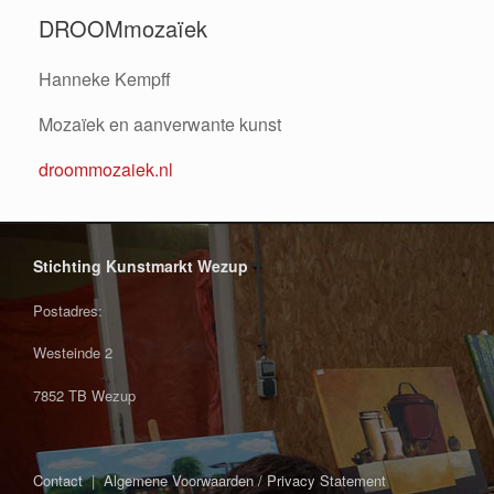
DROOMmozaïek
Hanneke Kempff
Mozaïek en aanverwante kunst
droommozaiek.nl
Stichting Kunstmarkt Wezup
Postadres:
Westeinde 2
7852 TB Wezup
Contact
|
Algemene Voorwaarden / Privacy Statement