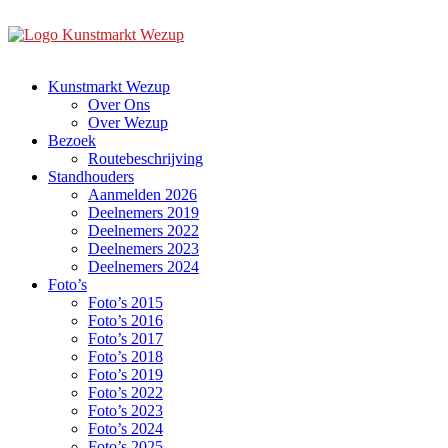
Ga
naar
de
inhoud
Kunstmarkt Wezup
Over Ons
Over Wezup
Bezoek
Routebeschrijving
Standhouders
Aanmelden 2026
Deelnemers 2019
Deelnemers 2022
Deelnemers 2023
Deelnemers 2024
Foto’s
Foto’s 2015
Foto’s 2016
Foto’s 2017
Foto’s 2018
Foto’s 2019
Foto’s 2022
Foto’s 2023
Foto’s 2024
Foto’s 2025