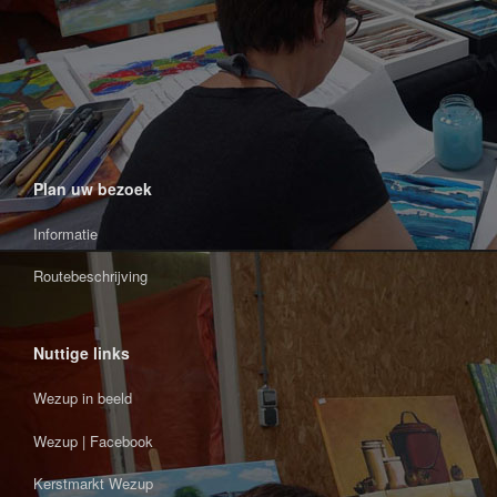
Plan uw bezoek
Informatie
Routebeschrijving
Nuttige links
Wezup in beeld
Wezup | Facebook
Kerstmarkt Wezup