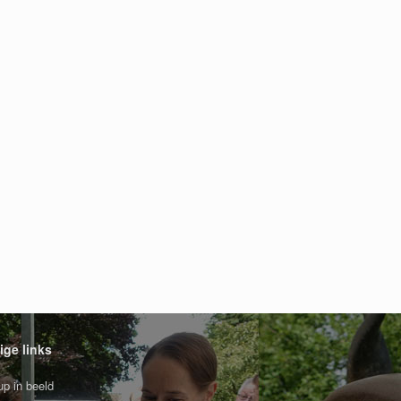
ige links
p in beeld