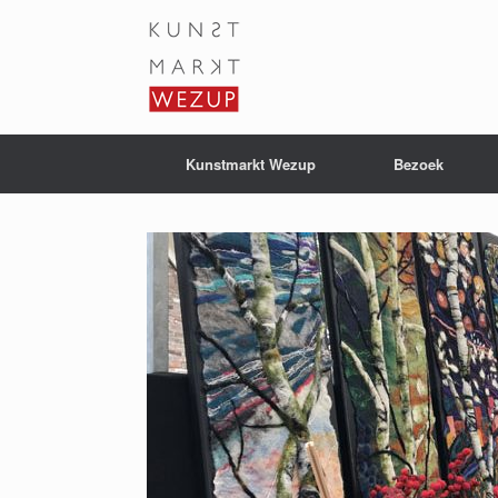
Ga
naar
de
inhoud
Kunstmarkt Wezup
Bezoek