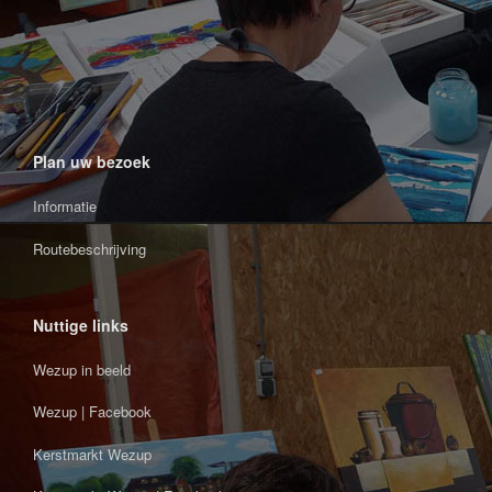
Plan uw bezoek
Informatie
Routebeschrijving
Nuttige links
Wezup in beeld
Wezup | Facebook
Kerstmarkt Wezup