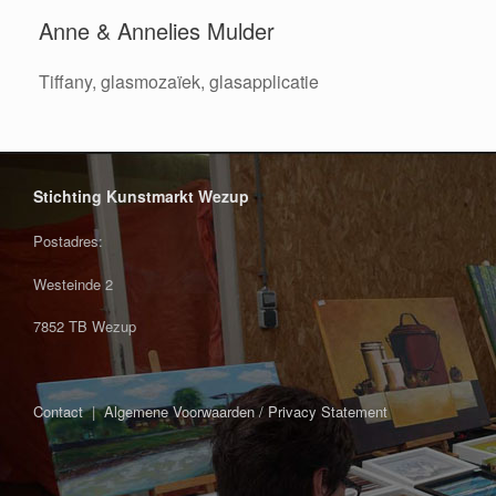
Anne & Annelies Mulder
Tiffany, glasmozaïek, glasapplicatie
Stichting Kunstmarkt Wezup
Postadres:
Westeinde 2
7852 TB Wezup
Contact
|
Algemene Voorwaarden / Privacy Statement